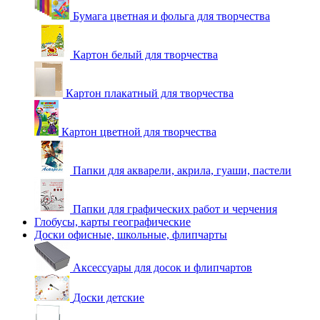
Бумага цветная и фольга для творчества
Картон белый для творчества
Картон плакатный для творчества
Картон цветной для творчества
Папки для акварели, акрила, гуаши, пастели
Папки для графических работ и черчения
Глобусы, карты географические
Доски офисные, школьные, флипчарты
Аксессуары для досок и флипчартов
Доски детские