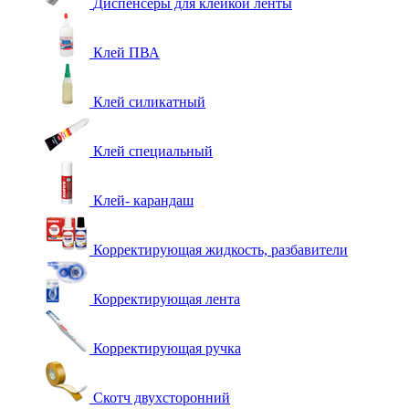
Диспенсеры для клейкой ленты
Клей ПВА
Клей силикатный
Клей специальный
Клей- карандаш
Корректирующая жидкость, разбавители
Корректирующая лента
Корректирующая ручка
Скотч двухсторонний