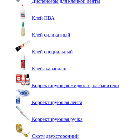
Диспенсеры для клейкой ленты
Клей ПВА
Клей силикатный
Клей специальный
Клей- карандаш
Корректирующая жидкость, разбавители
Корректирующая лента
Корректирующая ручка
Скотч двухсторонний