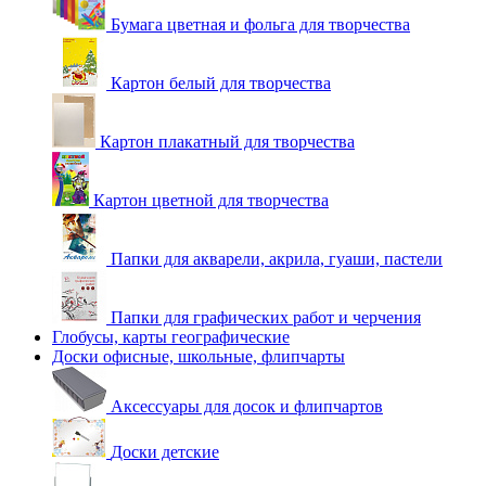
Бумага цветная и фольга для творчества
Картон белый для творчества
Картон плакатный для творчества
Картон цветной для творчества
Папки для акварели, акрила, гуаши, пастели
Папки для графических работ и черчения
Глобусы, карты географические
Доски офисные, школьные, флипчарты
Аксессуары для досок и флипчартов
Доски детские