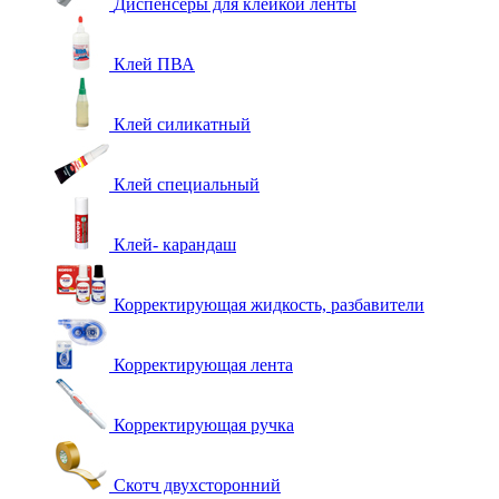
Диспенсеры для клейкой ленты
Клей ПВА
Клей силикатный
Клей специальный
Клей- карандаш
Корректирующая жидкость, разбавители
Корректирующая лента
Корректирующая ручка
Скотч двухсторонний