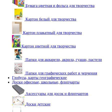
Бумага цветная и фольга для творчества
Картон белый для творчества
Картон плакатный для творчества
Картон цветной для творчества
Папки для акварели, акрила, гуаши, пастели
Папки для графических работ и черчения
Глобусы, карты географические
Доски офисные, школьные, флипчарты
Аксессуары для досок и флипчартов
Доски детские