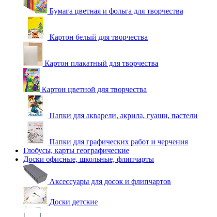
Бумага цветная и фольга для творчества
Картон белый для творчества
Картон плакатный для творчества
Картон цветной для творчества
Папки для акварели, акрила, гуаши, пастели
Папки для графических работ и черчения
Глобусы, карты географические
Доски офисные, школьные, флипчарты
Аксессуары для досок и флипчартов
Доски детские