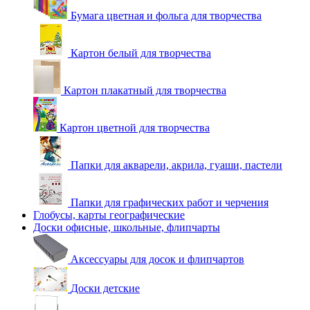
Бумага цветная и фольга для творчества
Картон белый для творчества
Картон плакатный для творчества
Картон цветной для творчества
Папки для акварели, акрила, гуаши, пастели
Папки для графических работ и черчения
Глобусы, карты географические
Доски офисные, школьные, флипчарты
Аксессуары для досок и флипчартов
Доски детские