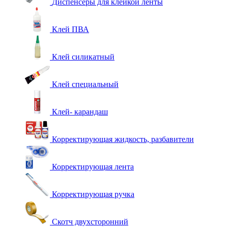
Диспенсеры для клейкой ленты
Клей ПВА
Клей силикатный
Клей специальный
Клей- карандаш
Корректирующая жидкость, разбавители
Корректирующая лента
Корректирующая ручка
Скотч двухсторонний