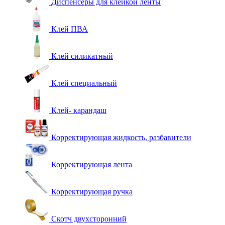
Диспенсеры для клейкой ленты
Клей ПВА
Клей силикатный
Клей специальный
Клей- карандаш
Корректирующая жидкость, разбавители
Корректирующая лента
Корректирующая ручка
Скотч двухсторонний