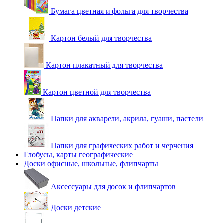
Бумага цветная и фольга для творчества
Картон белый для творчества
Картон плакатный для творчества
Картон цветной для творчества
Папки для акварели, акрила, гуаши, пастели
Папки для графических работ и черчения
Глобусы, карты географические
Доски офисные, школьные, флипчарты
Аксессуары для досок и флипчартов
Доски детские