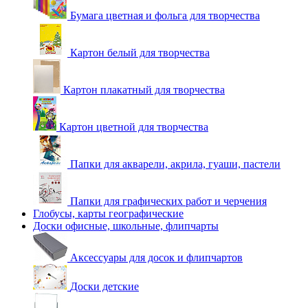
Бумага цветная и фольга для творчества
Картон белый для творчества
Картон плакатный для творчества
Картон цветной для творчества
Папки для акварели, акрила, гуаши, пастели
Папки для графических работ и черчения
Глобусы, карты географические
Доски офисные, школьные, флипчарты
Аксессуары для досок и флипчартов
Доски детские