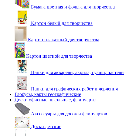
Бумага цветная и фольга для творчества
Картон белый для творчества
Картон плакатный для творчества
Картон цветной для творчества
Папки для акварели, акрила, гуаши, пастели
Папки для графических работ и черчения
Глобусы, карты географические
Доски офисные, школьные, флипчарты
Аксессуары для досок и флипчартов
Доски детские