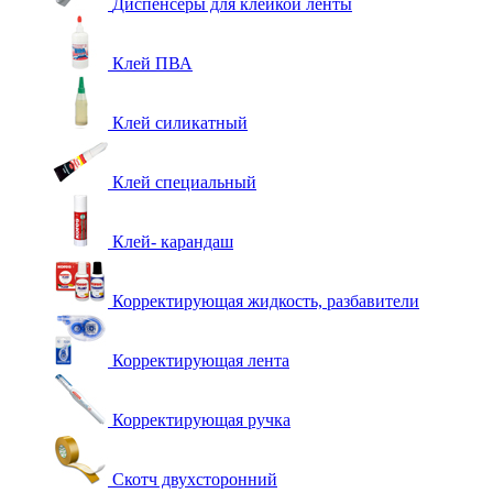
Диспенсеры для клейкой ленты
Клей ПВА
Клей силикатный
Клей специальный
Клей- карандаш
Корректирующая жидкость, разбавители
Корректирующая лента
Корректирующая ручка
Скотч двухсторонний