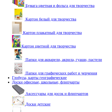
Бумага цветная и фольга для творчества
Картон белый для творчества
Картон плакатный для творчества
Картон цветной для творчества
Папки для акварели, акрила, гуаши, пастели
Папки для графических работ и черчения
Глобусы, карты географические
Доски офисные, школьные, флипчарты
Аксессуары для досок и флипчартов
Доски детские