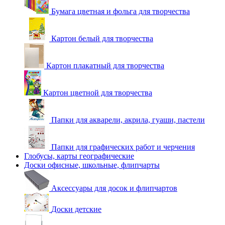
Бумага цветная и фольга для творчества
Картон белый для творчества
Картон плакатный для творчества
Картон цветной для творчества
Папки для акварели, акрила, гуаши, пастели
Папки для графических работ и черчения
Глобусы, карты географические
Доски офисные, школьные, флипчарты
Аксессуары для досок и флипчартов
Доски детские