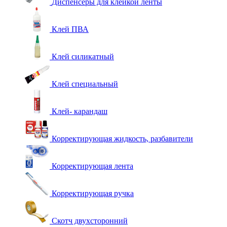
Диспенсеры для клейкой ленты
Клей ПВА
Клей силикатный
Клей специальный
Клей- карандаш
Корректирующая жидкость, разбавители
Корректирующая лента
Корректирующая ручка
Скотч двухсторонний