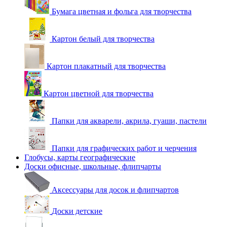
Бумага цветная и фольга для творчества
Картон белый для творчества
Картон плакатный для творчества
Картон цветной для творчества
Папки для акварели, акрила, гуаши, пастели
Папки для графических работ и черчения
Глобусы, карты географические
Доски офисные, школьные, флипчарты
Аксессуары для досок и флипчартов
Доски детские