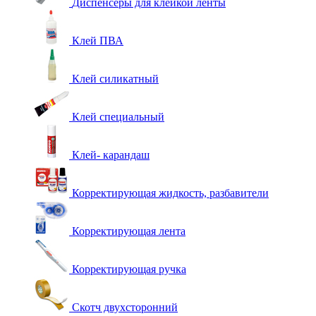
Диспенсеры для клейкой ленты
Клей ПВА
Клей силикатный
Клей специальный
Клей- карандаш
Корректирующая жидкость, разбавители
Корректирующая лента
Корректирующая ручка
Скотч двухсторонний