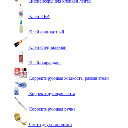
Диспенсеры для клейкой ленты
Клей ПВА
Клей силикатный
Клей специальный
Клей- карандаш
Корректирующая жидкость, разбавители
Корректирующая лента
Корректирующая ручка
Скотч двухсторонний