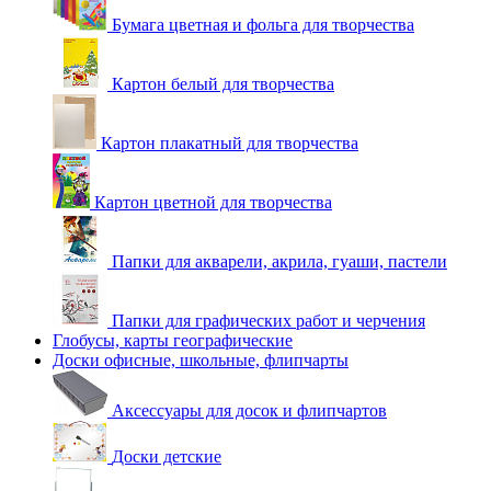
Бумага цветная и фольга для творчества
Картон белый для творчества
Картон плакатный для творчества
Картон цветной для творчества
Папки для акварели, акрила, гуаши, пастели
Папки для графических работ и черчения
Глобусы, карты географические
Доски офисные, школьные, флипчарты
Аксессуары для досок и флипчартов
Доски детские