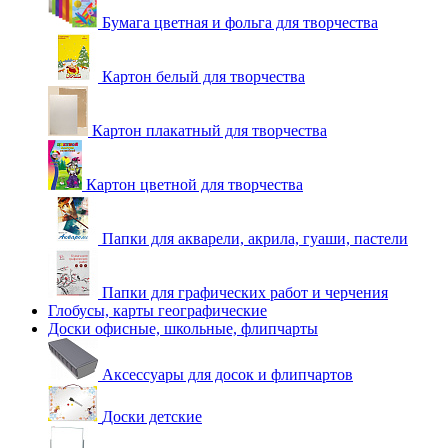
Бумага цветная и фольга для творчества
Картон белый для творчества
Картон плакатный для творчества
Картон цветной для творчества
Папки для акварели, акрила, гуаши, пастели
Папки для графических работ и черчения
Глобусы, карты географические
Доски офисные, школьные, флипчарты
Аксессуары для досок и флипчартов
Доски детские