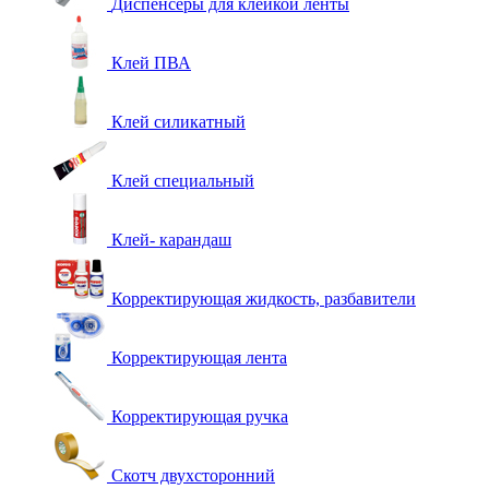
Диспенсеры для клейкой ленты
Клей ПВА
Клей силикатный
Клей специальный
Клей- карандаш
Корректирующая жидкость, разбавители
Корректирующая лента
Корректирующая ручка
Скотч двухсторонний