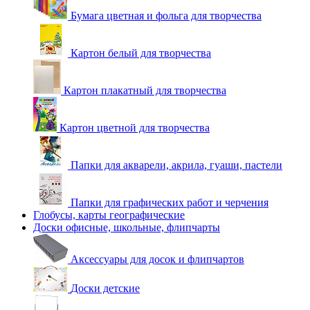
Бумага цветная и фольга для творчества
Картон белый для творчества
Картон плакатный для творчества
Картон цветной для творчества
Папки для акварели, акрила, гуаши, пастели
Папки для графических работ и черчения
Глобусы, карты географические
Доски офисные, школьные, флипчарты
Аксессуары для досок и флипчартов
Доски детские