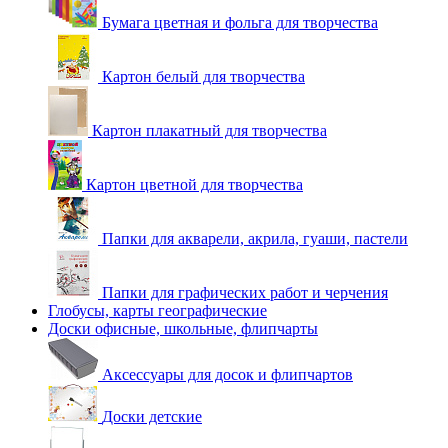
Бумага цветная и фольга для творчества
Картон белый для творчества
Картон плакатный для творчества
Картон цветной для творчества
Папки для акварели, акрила, гуаши, пастели
Папки для графических работ и черчения
Глобусы, карты географические
Доски офисные, школьные, флипчарты
Аксессуары для досок и флипчартов
Доски детские