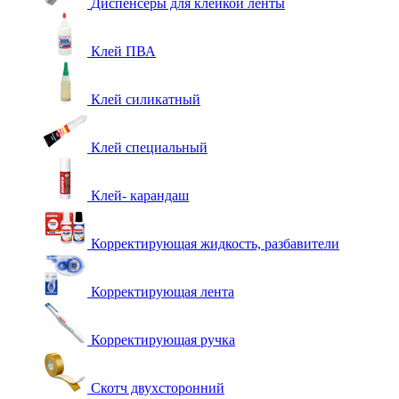
Диспенсеры для клейкой ленты
Клей ПВА
Клей силикатный
Клей специальный
Клей- карандаш
Корректирующая жидкость, разбавители
Корректирующая лента
Корректирующая ручка
Скотч двухсторонний